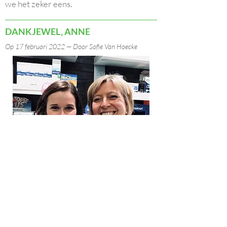
we het zeker eens.
DANKJEWEL, ANNE
Op 17 februari 2022 — Door Sofie Van Hoecke
Zaterdag 19/2 is Anne haar laatste
werkdag in onze apotheek.
Na 10 jaar heel fijn samenwerken gaat
Anne ons verlaten om een nieuwe
uitdaging aan te gaan.
We wensen haar veel succes in haar eigen