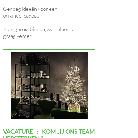
Genoeg ideeën voor een
origineel cadeau.
Kom gerust binnen, we helpen je
graag verder.
VACATURE : KOM JIJ ONS TEAM